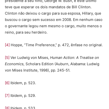
presidente a seu filho, George W. Bush, e este último
teve que esperar os dois mandatos de Bill Clinton.
Clinton não deixou o cargo para sua esposa, Hillary, que
buscou o cargo sem sucesso em 2008. Em nenhum caso
o governante legou nem mesmo o cargo, muito menos o
reino, para seu herdeiro.
[4]
Hoppe, “Time Preference,” p. 472, ênfase no original.
[5]
Ver Ludwig von Mises,
Human Action: A Treatise on
Economics,
Scholars Edition (Auburn, Alabama: Ludwig
von Mises Institute, 1998), pp. 245-51.
[6]
Ibidem, p. 523.
[7]
Ibidem, p. 529.
[8]
Ibidem, p. 533.