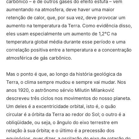
carbônico – e de outros gases do efeito estufa – vem
aumentando na atmosfera, deve haver uma maior
retenção de calor, que, por sua vez, deve provocar um
aumento na temperatura da Terra. Como evidência disso,
eles usam especialmente um aumento de 1,2°C na
temperatura global média durante esse período e uma
correlação positiva entre a temperatura e a concentração
atmosférica de gás carbônico.
Mas o ponto é que, ao longo da história geológica da
Terra, o clima sempre mudou e sempre vai mudar. Nos
anos 1920, o astrônomo sérvio Milutin Milanković
descreveu três ciclos nos movimentos do nosso planeta.
Um deles é a excentricidade orbital, isto é, o quão
circular é a órbita da Terra ao redor do Sol; o outro é a
obliqüidade, ou seja, o ângulo do eixo terrestre em
relação à sua órbita; e o último é a precessão dos
equinócios, quer dizer, a oscilação do eixo de rotação do