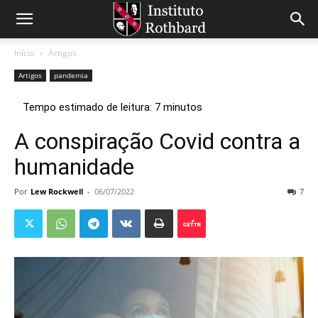
Início
Artigos
Artigos
pandemia
A conspiração Covid contra a
humanidade
Por
Lew Rockwell
-
06/07/2022
7