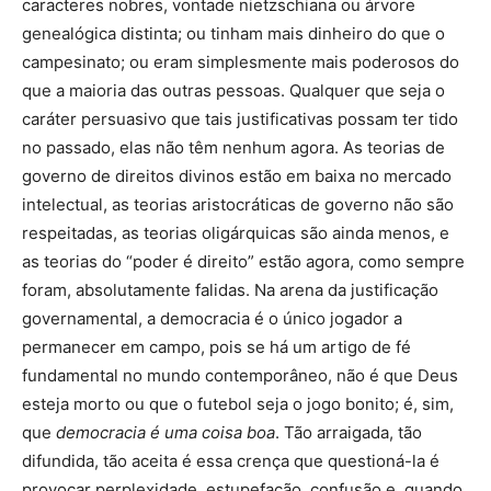
caracteres nobres, vontade nietzschiana ou árvore
genealógica distinta; ou tinham mais dinheiro do que o
campesinato; ou eram simplesmente mais poderosos do
que a maioria das outras pessoas. Qualquer que seja o
caráter persuasivo que tais justificativas possam ter tido
no passado, elas não têm nenhum agora. As teorias de
governo de direitos divinos estão em baixa no mercado
intelectual, as teorias aristocráticas de governo não são
respeitadas, as teorias oligárquicas são ainda menos, e
as teorias do “poder é direito” estão agora, como sempre
foram, absolutamente falidas. Na arena da justificação
governamental, a democracia é o único jogador a
permanecer em campo, pois se há um artigo de fé
fundamental no mundo contemporâneo, não é que Deus
esteja morto ou que o futebol seja o jogo bonito; é, sim,
que
democracia é uma coisa boa
. Tão arraigada, tão
difundida, tão aceita é essa crença que questioná-la é
provocar perplexidade, estupefação, confusão e, quando