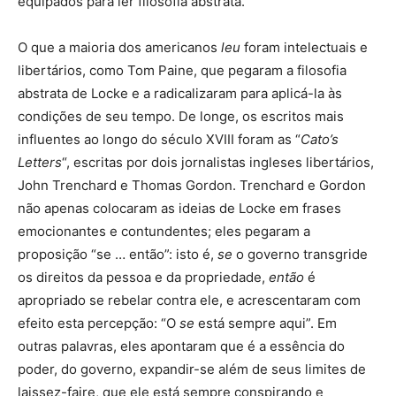
equipados para ler filosofia abstrata.
O que a maioria dos americanos
leu
foram intelectuais e
libertários, como Tom Paine, que pegaram a filosofia
abstrata de Locke e a radicalizaram para aplicá-la às
condições de seu tempo. De longe, os escritos mais
influentes ao longo do século XVIII foram as “
Cato’s
Letters
“, escritas por dois jornalistas ingleses libertários,
John Trenchard e Thomas Gordon. Trenchard e Gordon
não apenas colocaram as ideias de Locke em frases
emocionantes e contundentes; eles pegaram a
proposição “se … então”: isto é,
se
o governo transgride
os direitos da pessoa e da propriedade,
então
é
apropriado se rebelar contra ele, e acrescentaram com
efeito esta percepção: “O
se
está sempre aqui”. Em
outras palavras, eles apontaram que é a essência do
poder, do governo, expandir-se além de seus limites de
laissez-faire, que ele está sempre conspirando e