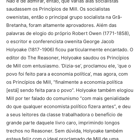
Não é de admirar, então, que várias alas socialistas
saudassem os Princípios de Mill. Os socialistas
owenistas, então o principal grupo socialista na Grã-
Bretanha, foram altamente aprovadores. Além das
palavras de elogio do próprio Robert Owen (1771-1858),
o escritor e conferencista owenita George Jacob
Holyoake (1817-1906) ficou particularmente encantado. O
editor do The Reasoner, Holyoake saudou os Princípios
de Mill com entusiasmo. ‘Dizia-se’, proclamou ele, ‘que o
povo foi feito para a economia política’, mas agora, com
os Princípios de Mill, “finalmente a economia política
[está] sendo feita para o povo”. Holyoake também elogiou
Mill por ter falado do comunismo “com mais genialidade
do que qualquer economista político fizera antes”, e deu
a seus leitores da classe trabalhadora o benefício de
grande parte daquele livro caro, imprimindo longos
trechos no Reasoner. Sem dúvida, Holyoake também
estava feliz com o ideal proclamado de Mill de uma