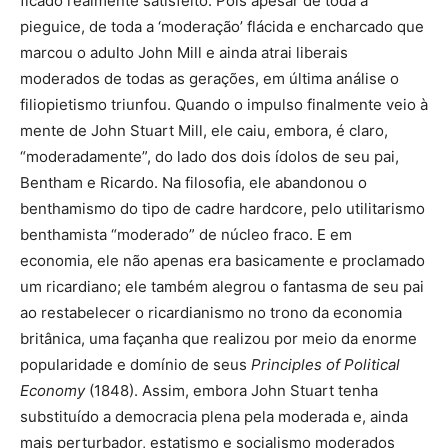
ficado realmente satisfeito. Pois apesar de toda a
pieguice, de toda a ‘moderação’ flácida e encharcado que
marcou o adulto John Mill e ainda atrai liberais
moderados de todas as gerações, em última análise o
filiopietismo triunfou. Quando o impulso finalmente veio à
mente de John Stuart Mill, ele caiu, embora, é claro,
“moderadamente”, do lado dos dois ídolos de seu pai,
Bentham e Ricardo. Na filosofia, ele abandonou o
benthamismo do tipo de cadre hardcore, pelo utilitarismo
benthamista “moderado” de núcleo fraco. E em
economia, ele não apenas era basicamente e proclamado
um ricardiano; ele também alegrou o fantasma de seu pai
ao restabelecer o ricardianismo no trono da economia
britânica, uma façanha que realizou por meio da enorme
popularidade e domínio de seus
Principles of Political
Economy
(1848). Assim, embora John Stuart tenha
substituído a democracia plena pela moderada e, ainda
mais perturbador, estatismo e socialismo moderados