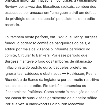
principal motor da inflação. Em contraste, a Westminster
Review, porta-voz dos filosóficos radicais, zombou dos
escoceses por ameaçarem “uma guerra civil em defesa
do privilégio de ser saqueado” pelo sistema de crédito
bancário.
Foi também neste período, em 1827, que Henry Burgess
fundou o poderoso comitê de banqueiros do país, e
editou por mais de 20 anos o influente periódico do
comitê, Circular to Bankers. Por esse período que
Burgess manteve o fogo dos tambores de difamação
inflacionista do padrão ouro, ‘daqueles projetores
ignorantes, vaidosos e obstinados — Huskisson, Peel e
Ricardo’, e do Banco da Inglaterra por ser muito restritivo
aos bancos de crédito. Ele também denunciou os
‘Economistas Políticos’. Como sendo ‘a maldição do país’
por causa de suas visões geralmente de dinheiro sólido.
Por sua vez, a Blackwood’s Edinburgh Magazine