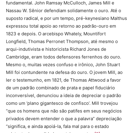
fundamental. John Ramsay McCulloch, James Mill e
Nassau W. Sênior defendiam solidamente o ouro. Até o
suposto radical, e por um tempo, pré-keynesiano Malthus
expressou total apoio ao retorno ao padrão-ouro em
1823 e depois. O arcebispo Whately, Mountifort
Longfield, Thomas Perronet Thompson, até mesmo o
arqui-indutivista e historicista Richard Jones de
Cambridge, eram todos defensores ferrenhos do ouro.
Mesmo o, muitas vezes confuso e irônico, John Stuart
Mill foi contundente na defesa do ouro. O jovem Mill, ao
ler o testemunho, em 1821, de Thomas Attwood a favor
de um padrão combinado de prata e papel fiduciário
inconversível, denunciou a ideia de depreciar o padrão
como um ‘plano gigantesco de confisco’. Mill trovejou
“que os homens que não são patifes em seus negócios
privados devem entender o que a palavra” depreciação
“significa, e ainda apoiá-la, fala mal para o estado