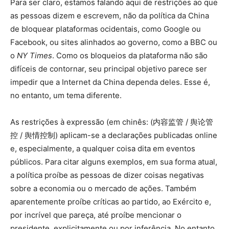
Para ser claro, estamos falando aqui de restrições ao que
as pessoas dizem e escrevem, não da política da China
de bloquear plataformas ocidentais, como Google ou
Facebook, ou sites alinhados ao governo, como a BBC ou
o
NY Times
. Como os bloqueios da plataforma não são
difíceis de contornar, seu principal objetivo parece ser
impedir que a Internet da China dependa deles. Esse é,
no entanto, um tema diferente.
As restrições à expressão (em chinês: (内容监管 / 舆论管
控 / 舆情控制) aplicam-se a declarações publicadas online
e, especialmente, a qualquer coisa dita em eventos
públicos. Para citar alguns exemplos, em sua forma atual,
a política proíbe as pessoas de dizer coisas negativas
sobre a economia ou o mercado de ações. Também
aparentemente proíbe críticas ao partido, ao Exército e,
por incrível que pareça, até proíbe mencionar o
presidente, explicitamente ou por inferência. No entanto,