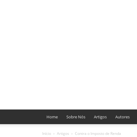
Home
Sobre Nós
Artigos
Autores
Início
Artigos
Contra o Imposto de Renda