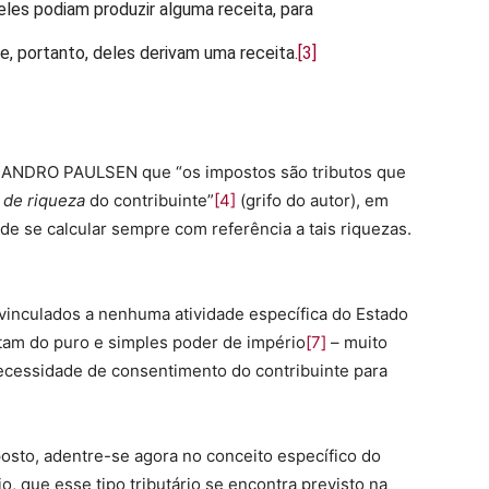
es podiam produzir alguma receita, para
, portanto, deles derivam uma receita.
[3]
LEANDRO PAULSEN que “os impostos são tributos que
 de riqueza
do contribuinte”
[4]
(grifo do autor), em
de se calcular sempre com referência a tais riquezas.
vinculados a nenhuma atividade específica do Estado
ltam do puro e simples poder de império
[7]
– muito
ecessidade de consentimento do contribuinte para
osto, adentre-se agora no conceito específico do
o, que esse tipo tributário se encontra previsto na