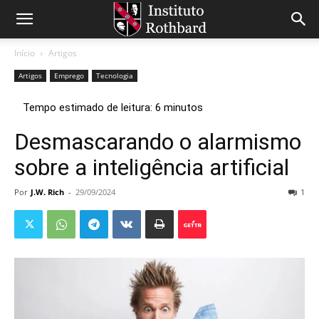
Início
Artigos
Artigos
Emprego
Tecnologia
Desmascarando o alarmismo
sobre a inteligência artificial
Por
J.W. Rich
-
29/09/2024
1