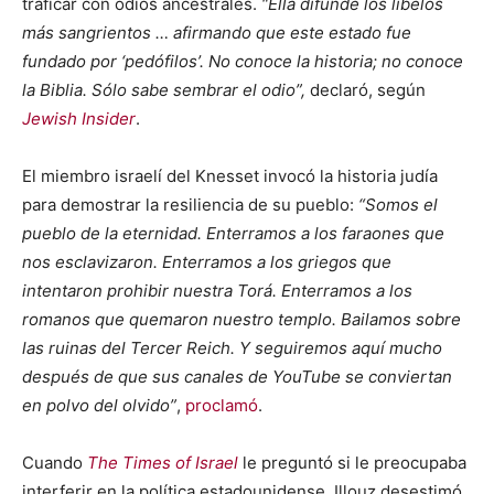
traficar con odios ancestrales.
“Ella difunde los libelos
más sangrientos … afirmando que este estado fue
fundado por ‘pedófilos’. No conoce la historia; no conoce
la Biblia. Sólo sabe sembrar el odio”,
declaró, según
Jewish Insider
.
El miembro israelí del Knesset invocó la historia judía
para demostrar la resiliencia de su pueblo:
“Somos el
pueblo de la eternidad. Enterramos a los faraones que
nos esclavizaron. Enterramos a los griegos que
intentaron prohibir nuestra Torá. Enterramos a los
romanos que quemaron nuestro templo. Bailamos sobre
las ruinas del Tercer Reich. Y seguiremos aquí mucho
después de que sus canales de YouTube se conviertan
en polvo del olvido”
,
proclamó
.
Cuando
The Times of Israel
le preguntó si le preocupaba
interferir en la política estadounidense, Illouz desestimó