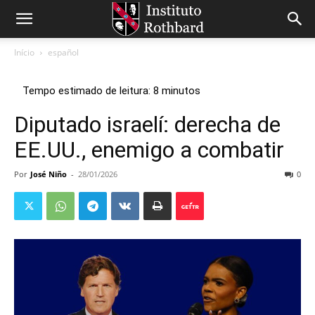
Início
español
Diputado israelí: derecha de
EE.UU., enemigo a combatir
Por
José Niño
-
28/01/2026
0