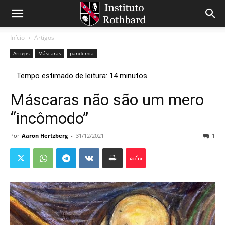
Início
Artigos
Artigos
Máscaras
pandemia
Máscaras não são um mero
“incômodo”
Por
Aaron Hertzberg
-
31/12/2021
1