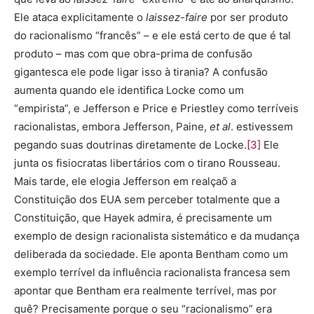
Ele ataca explicitamente o
laissez-faire
por ser produto
do racionalismo “francês” – e ele está certo de que é tal
produto – mas com que obra-prima de confusão
gigantesca ele pode ligar isso à tirania? A confusão
aumenta quando ele identifica Locke como um
“empirista”, e Jefferson e Price e Priestley como terríveis
racionalistas, embora Jefferson, Paine,
et al
. estivessem
pegando suas doutrinas diretamente de Locke.
[3]
Ele
junta os fisiocratas libertários com o tirano Rousseau.
Mais tarde, ele elogia Jefferson em realçaõ a
Constituição dos EUA sem perceber totalmente que a
Constituição, que Hayek admira, é precisamente um
exemplo de design racionalista sistemático e da mudança
deliberada da sociedade. Ele aponta Bentham como um
exemplo terrível da influência racionalista francesa sem
apontar que Bentham era realmente terrível, mas por
quê? Precisamente porque o seu “racionalismo” era