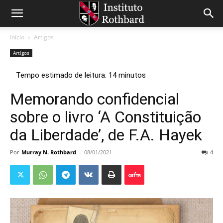
Início
Artigos
Artigos
Memorando confidencial
sobre o livro ‘A Constituição
da Liberdade’, de F.A. Hayek
Por
Murray N. Rothbard
-
08/01/2021
4