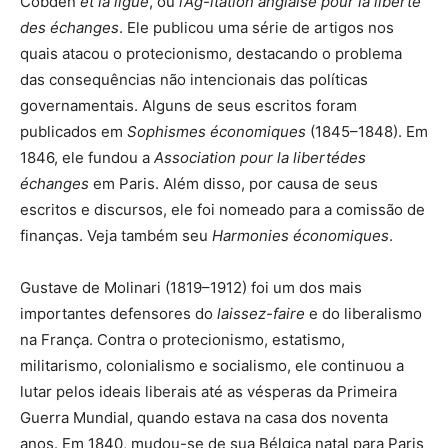
Cobden
et la ligue
, ou
l’Ag-itation anglaise pour la liberté
des échanges
. Ele publicou uma série de artigos nos
quais atacou o protecionismo, destacando o problema
das consequências não intencionais das políticas
governamentais. Alguns de seus escritos foram
publicados em
Sophismes économiques
(1845–1848). Em
1846, ele fundou a
Association pour la libertédes
échanges
em Paris. Além disso, por causa de seus
escritos e discursos, ele foi nomeado para a comissão de
finanças. Veja também seu
Harmonies économiques
.
Gustave de Molinari (1819–1912) foi um dos mais
importantes defensores do
laissez-faire
e do liberalismo
na França. Contra o protecionismo, estatismo,
militarismo, colonialismo e socialismo, ele continuou a
lutar pelos ideais liberais até as vésperas da Primeira
Guerra Mundial, quando estava na casa dos noventa
anos. Em 1840, mudou-se de sua Bélgica natal para Paris