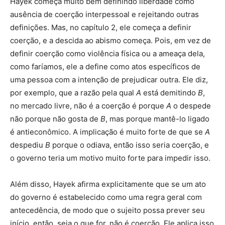
Hayek começa muito bem definindo liberdade como
ausência de coerção interpessoal e rejeitando outras
definições. Mas, no capítulo 2, ele começa a definir
coerção, e a descida ao abismo começa. Pois, em vez de
definir coerção como violência física ou a ameaça dela,
como faríamos, ele a define como atos específicos de
uma pessoa com a intenção de prejudicar outra. Ele diz,
por exemplo, que a razão pela qual
A
está demitindo
B
,
no mercado livre, não é a coerção é porque
A
o despede
não porque não gosta de
B
, mas porque mantê-lo ligado
é antieconômico. A implicação é muito forte de que se
A
despediu
B
porque o odiava, então isso seria coerção, e
o governo teria um motivo muito forte para impedir isso.
Além disso, Hayek afirma explicitamente que se um ato
do governo é estabelecido como uma regra geral com
antecedência, de modo que o sujeito possa prever seu
início, então, seja o que for, não é coerção. Ele aplica isso