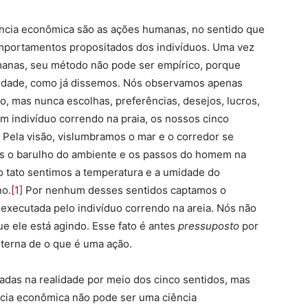
iência econômica são as ações humanas, no sentido que
omportamentos propositados dos indivíduos. Uma vez
manas, seu método não pode ser empírico, porque
idade, como já dissemos. Nós observamos apenas
, mas nunca escolhas, preferências, desejos, lucros,
m indivíduo correndo na praia, os nossos cinco
Pela visão, vislumbramos o mar e o corredor se
mos o barulho do ambiente e os passos do homem na
elo tato sentimos a temperatura e a umidade do
no.
[1]
Por nenhum desses sentidos captamos o
o executada pelo indivíduo correndo na areia. Nós não
e ele está agindo. Esse fato é antes
pressuposto
por
interna de o que é uma ação.
adas na realidade por meio dos cinco sentidos, mas
ncia econômica não pode ser uma ciência