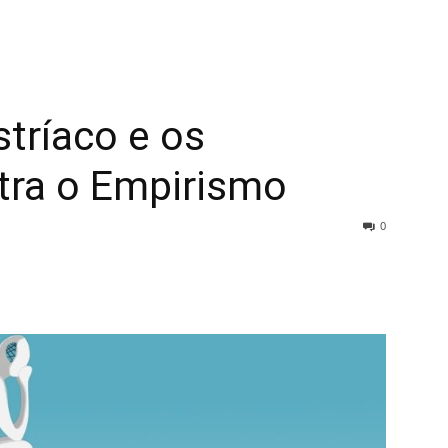
tríaco e os
ra o Empirismo
0