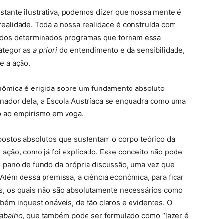
astante ilustrativa, podemos dizer que nossa mente é
realidade. Toda a nossa realidade é construída com
alados determinados programas que tornam essa
categorias
a priori
do entendimento e da sensibilidade,
e a ação.
onômica é erigida sobre um fundamento absoluto
onador dela, a Escola Austríaca se enquadra como uma
o ao empirismo em voga.
ostos absolutos que sustentam o corpo teórico da
e ação, como já foi explicado. Esse conceito não pode
o pano de fundo da própria discussão, uma vez que
 Além dessa premissa, a ciência econômica, para ficar
os, os quais não são absolutamente necessários como
ém inquestionáveis, de tão claros e evidentes. O
rabalho
, que também pode ser formulado como “lazer é