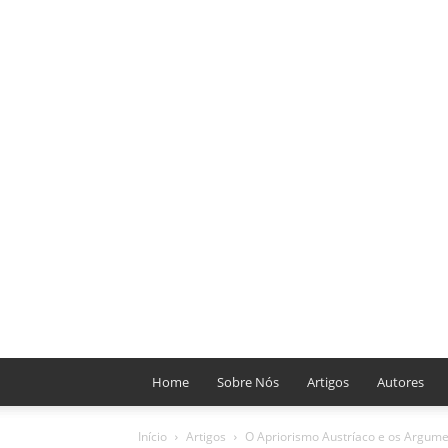
Home
Sobre Nós
Artigos
Autores
Início
Artigos
O Apriorismo Austríaco e os Argume