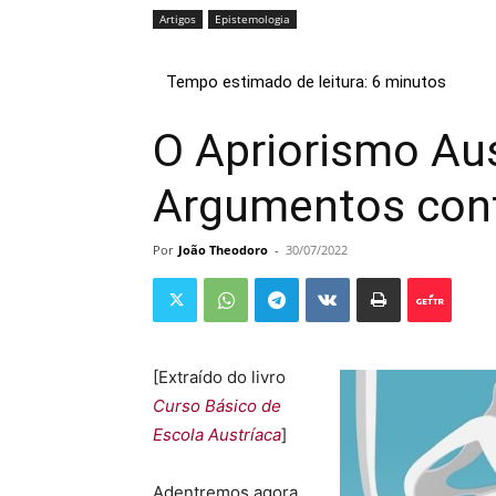
Artigos
Epistemologia
O Apriorismo Aus
Argumentos cont
Por
João Theodoro
-
30/07/2022
[Extraído do livro
Curso Básico de
Escola Austríaca
]
Adentremos agora