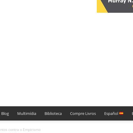
Blog
Multimídia
Biblioteca
Compre Livros
Español
ntos contra o Empirismo