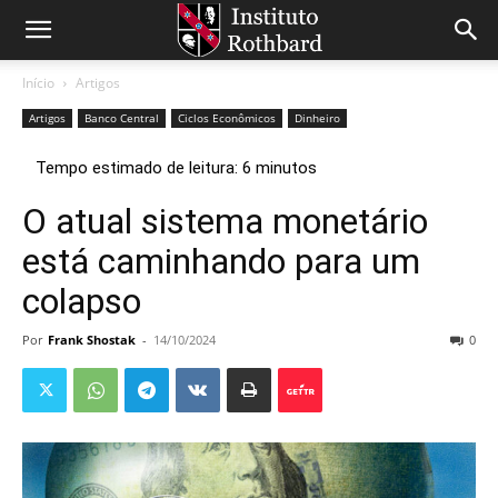
Início
Artigos
Artigos
Banco Central
Ciclos Econômicos
Dinheiro
O atual sistema monetário
está caminhando para um
colapso
Por
Frank Shostak
-
14/10/2024
0