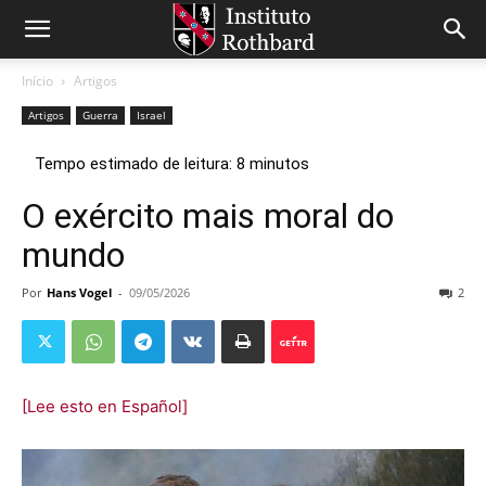
Início
Artigos
Artigos
Guerra
Israel
O exército mais moral do
mundo
Por
Hans Vogel
-
09/05/2026
2
[Lee esto en Español]