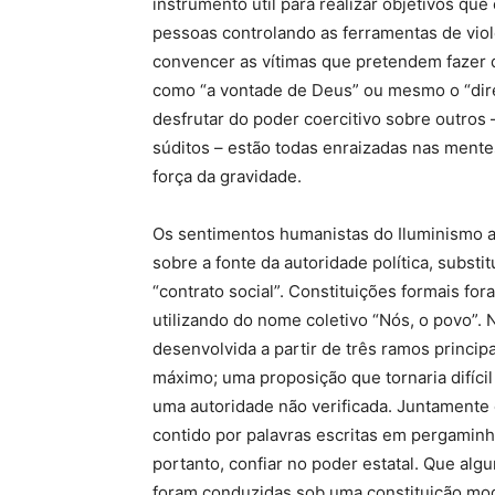
instrumento útil para realizar objetivos q
pessoas controlando as ferramentas de viol
convencer as vítimas que pretendem fazer d
como “a vontade de Deus” ou mesmo o “direi
desfrutar do poder coercitivo sobre outros
súditos – estão todas enraizadas nas ment
força da gravidade.
Os sentimentos humanistas do Iluminismo a
sobre a fonte da autoridade política, subst
“contrato social”. Constituições formais for
utilizando do nome coletivo “Nós, o povo”. 
desenvolvida a partir de três ramos princip
máximo; uma proposição que tornaria difícil
uma autoridade não verificada. Juntamente 
contido por palavras escritas em pergamin
portanto, confiar no poder estatal. Que al
foram conduzidas sob uma constituição mo