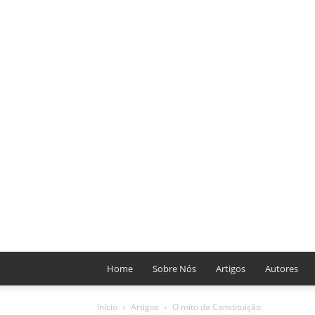
Home
Sobre Nós
Artigos
Autores
Início
Artigos
O mito da Constituição