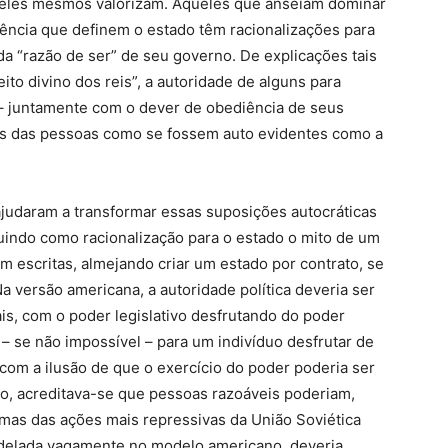
ue eles mesmos valorizam. Aqueles que anseiam dominar
ência que definem o estado têm racionalizações para
a “razão de ser” de seu governo. De explicações tais
to divino dos reis”, a autoridade de alguns para
 – juntamente com o dever de obediência de seus
es das pessoas como se fossem auto evidentes como a
judaram a transformar essas suposições autocráticas
ituindo como racionalização para o estado o mito de um
am escritas, almejando criar um estado por contrato, se
Na versão americana, a autoridade política deveria ser
ais, com o poder legislativo desfrutando do poder
 – se não impossível – para um indivíduo desfrutar de
com a ilusão de que o exercício do poder poderia ser
ho, acreditava-se que pessoas razoáveis poderiam,
gumas das ações mais repressivas da União Soviética
delada vagamente no modelo americano, deveria