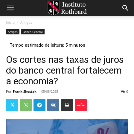
Início
Artigos
Artigos
Banco Central
Os cortes nas taxas de juros
do banco central fortalecem
a economia?
Por
Frank Shostak
-
05/08/2025
0