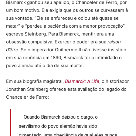
Bismarck ganhou seu apelido, o Chanceler de Ferro, por
um bom motivo. Ele exigia que os outros se curvassem à
sua vontade. “Ele se enfureceu e odiou até quase se
matar” e “perdeu a paciência com a menor provocação”,
escreve Steinberg. Para Bismarck, mentir era uma
obsessão compulsiva. Exercer o poder era sua
raison
d’être
. Se o imperador Guilherme II não tivesse insistido
em sua renúncia em 1890, Bismarck teria intimidado o
povo alemão até o dia de sua morte.
Em sua biografia magistral,
Bismarck: A Life
, o historiador
Jonathan Steinberg oferece esta avaliação do legado do
Chanceler de Ferro:
Quando Bismarck deixou o cargo, o
servilismo do povo alemão havia sido
cimentado, uma obediência da qual eles nunca