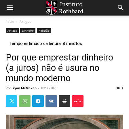
Início
Artigos
Artigos
Dinheiro
Religião
Por que emprestar dinheiro
(a juros) não é usura no
mundo moderno
Por
Ryan McMaken
-
09/06/2025
1