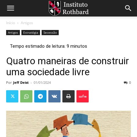
Início
Artigos
Artigos
Estratégia
Secessão
Quatro maneiras de construir
uma sociedade livre
Por
Jeff Deist
-
01/01/2024
0