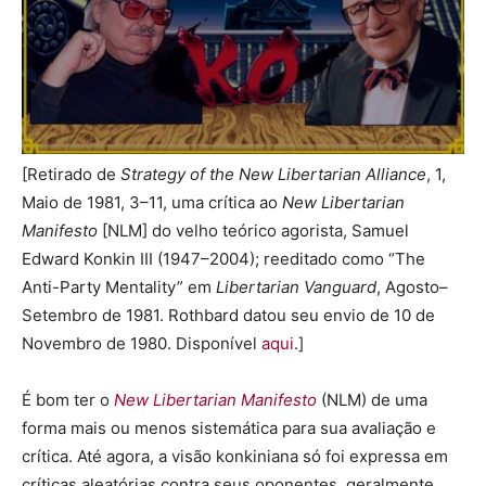
[Retirado de
Strategy of the New Libertarian Alliance
, 1,
Maio de 1981, 3–11, uma crítica ao
New Libertarian
Manifesto
[NLM] do velho teórico agorista, Samuel
Edward Konkin III (1947–2004); reeditado como “The
Anti-Party Mentality” em
Libertarian Vanguard
, Agosto–
Setembro de 1981. Rothbard datou seu envio de 10 de
Novembro de 1980. Disponível
aqui
.]
É bom ter o
New Libertarian Manifesto
(NLM) de uma
forma mais ou menos sistemática para sua avaliação e
crítica. Até agora, a visão konkiniana só foi expressa em
críticas aleatórias contra seus oponentes, geralmente