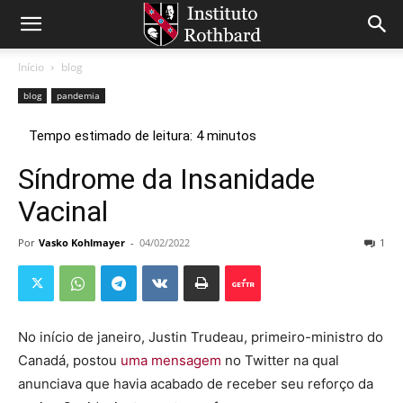
Início
blog
blog
pandemia
Síndrome da Insanidade
Vacinal
Por
Vasko Kohlmayer
-
04/02/2022
1
No início de janeiro, Justin Trudeau, primeiro-ministro do
Canadá, postou
uma mensagem
no Twitter na qual
anunciava que havia acabado de receber seu reforço da