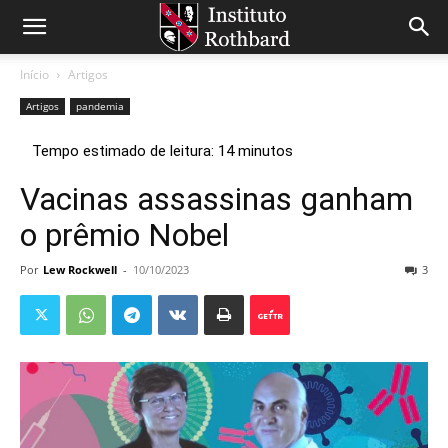
Início
Artigos
Artigos
pandemia
Vacinas assassinas ganham
o prêmio Nobel
Por
Lew Rockwell
-
10/10/2023
3