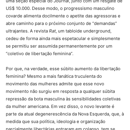
uma seção especial do
Journal
, junto com um resgate de
US$ 10.000. Desse modo, o progressismo masculino
covarde alimenta docilmente o apetite das agressoras e
abre caminho para o próximo conjunto de “demandas”
ultrajantes. A revista
Rat
, um tabloide underground,
cedeu de forma ainda mais espetacular e simplesmente
se permitiu ser assumida permanentemente por um
“coletivo de libertação feminina”.
Por que, na verdade, esse súbito aumento da libertação
feminina? Mesmo a mais fanática truculenta do
movimento das mulheres admite que esse novo
movimento não surgiu em resposta a qualquer súbita
repressão da bota masculina às sensibilidades coletivas
da mulher americana. Em vez disso, o novo levante é
parte da atual degenerescência da Nova Esquerda, que, à
medida que sua política, ideologia e organização
parcialmente libertárias entraram em colapso, tem se