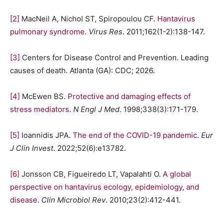
[2]
MacNeil A, Nichol ST, Spiropoulou CF.
Hantavirus
pulmonary syndrome
.
Virus Res
. 2011;162(1-2):138-147.
[3]
Centers for Disease Control and Prevention. Leading
causes of death. Atlanta (GA): CDC; 2026.
[4]
McEwen BS.
Protective and damaging effects of
stress mediators
.
N Engl J Med
. 1998;338(3):171-179.
[5]
Ioannidis JPA.
The end of the COVID-19 pandemic
.
Eur
J Clin Invest
. 2022;52(6):e13782.
[6]
Jonsson CB, Figueiredo LT, Vapalahti O.
A global
perspective on hantavirus ecology, epidemiology, and
disease
.
Clin Microbiol Rev
. 2010;23(2):412-441.