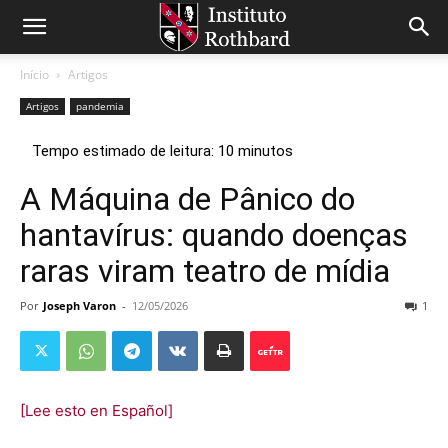
Início
Artigos
Artigos
pandemia
A Máquina de Pânico do
hantavírus: quando doenças
raras viram teatro de mídia
Por
Joseph Varon
-
12/05/2026
1
[Lee esto en Español]