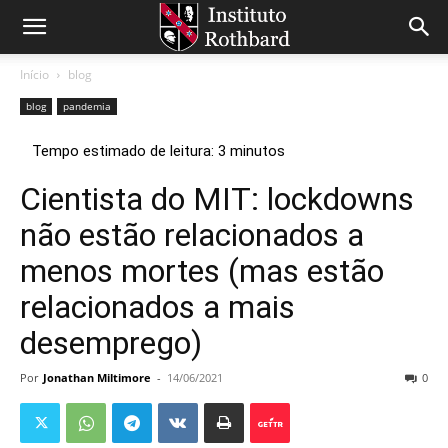
Início
blog
blog
pandemia
Cientista do MIT: lockdowns
não estão relacionados a
menos mortes (mas estão
relacionados a mais
desemprego)
Por
Jonathan Miltimore
-
14/06/2021
0