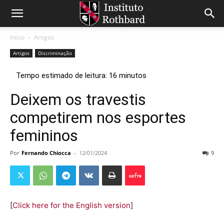
Início
Artigos
Artigos
Discriminação
Deixem os travestis
competirem nos esportes
femininos
Por
Fernando Chiocca
-
12/01/2024
9
[
Click here for the English version
]