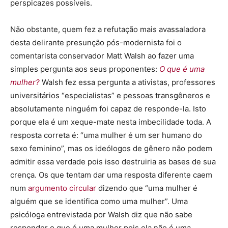
perspicazes possíveis.
Não obstante, quem fez a refutação mais avassaladora
desta delirante presunção pós-modernista foi o
comentarista conservador Matt Walsh ao fazer uma
simples pergunta aos seus proponentes:
O que é uma
mulher?
Walsh fez essa pergunta a ativistas, professores
universitários “especialistas” e pessoas transgêneros e
absolutamente ninguém foi capaz de responde-la. Isto
porque ela é um xeque-mate nesta imbecilidade toda. A
resposta correta é: “uma mulher é um ser humano do
sexo feminino”, mas os ideólogos de gênero não podem
admitir essa verdade pois isso destruiria as bases de sua
crença. Os que tentam dar uma resposta diferente caem
num
argumento circular
dizendo que “uma mulher é
alguém que se identifica como uma mulher”. Uma
psicóloga entrevistada por Walsh diz que não sabe
responder o que é uma mulher pois ela não é uma