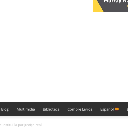
Blog
Multimídia
Biblioteca
Compre Livros
Español
substituí-la por justiça real