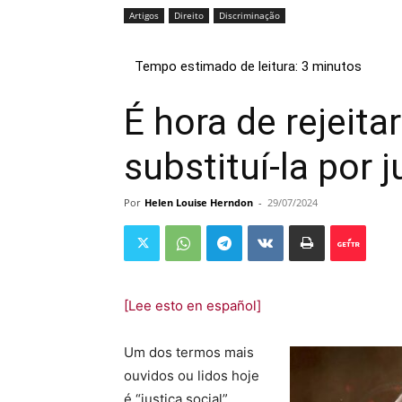
Artigos
Direito
Discriminação
É hora de rejeitar
substituí-la por j
Por
Helen Louise Herndon
-
29/07/2024
[Lee esto en español]
Um dos termos mais
ouvidos ou lidos hoje
é “justiça social”.