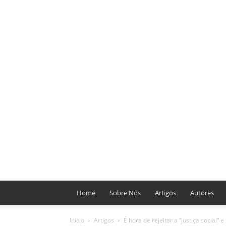
Home
Sobre Nós
Artigos
Autores
Início
Artigos
É hora de rejeitar a “justiça social” e 