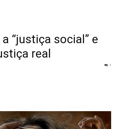
 a “justiça social” e
ustiça real
1