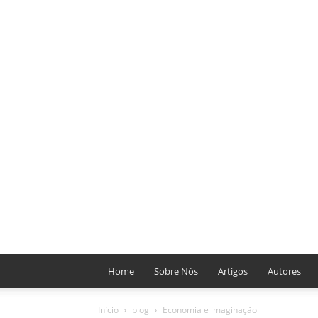
Home
Sobre Nós
Artigos
Autores
Início
blog
Economia e imaginação