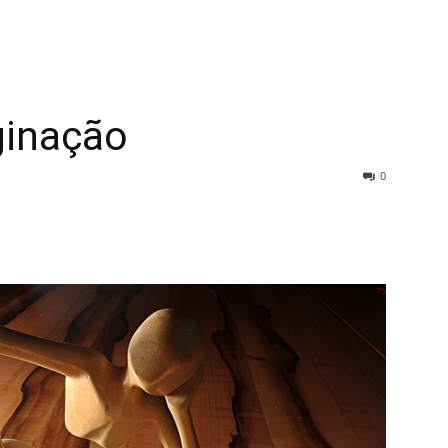
ginação
0