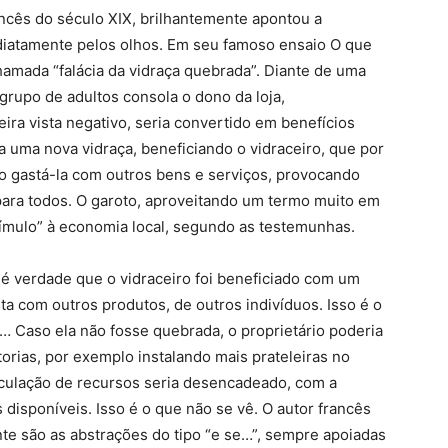
rancês do século XIX, brilhantemente apontou a
diatamente pelos olhos. Em seu famoso ensaio O que
chamada “falácia da vidraça quebrada”. Diante de uma
 grupo de adultos consola o dono da loja,
ira vista negativo, seria convertido em benefícios
a uma nova vidraça, beneficiando o vidraceiro, que por
o gastá-la com outros bens e serviços, provocando
para todos. O garoto, aproveitando um termo muito em
ímulo” à economia local, segundo as testemunhas.
 é verdade que o vidraceiro foi beneficiado com um
a com outros produtos, de outros indivíduos. Isso é o
a… Caso ela não fosse quebrada, o proprietário poderia
orias, por exemplo instalando mais prateleiras no
culação de recursos seria desencadeado, com a
disponíveis. Isso é o que não se vê. O autor francês
nte são as abstrações do tipo “e se…”, sempre apoiadas