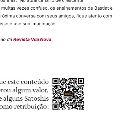
s eles.” No atual cenário de crescente
 muitas vezes confuso, os ensinamentos de Bastiat e
 próxima conversa com seus amigos, fique atento com
isso e use sua imaginação.
ição da
Revista Vila Nova
.