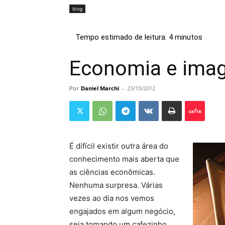
blog
Economia e ima
Por
Daniel Marchi
-
23/10/2012
É difícil existir outra área do
conhecimento mais aberta que
as ciências econômicas.
Nenhuma surpresa. Várias
vezes ao dia nos vemos
engajados em algum negócio,
seja tomando um cafezinho