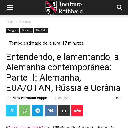
Início
Artigos
Artigos
Guerra
Ucrânia
Entendendo, e lamentando, a
Alemanha contemporânea:
Parte II: Alemanha,
EUA/OTAN, Rússia e Ucrânia
Por
Hans-Hermann Hoppe
-
14/10/2022
2
[
Discurso proferido
na 16ª Reunião Anual da Property