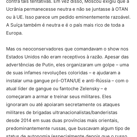
contra tais tentativas. Em vez disso, Moscou exigiu que a
Ucrânia permanecesse neutra e não se juntasse à OTAN
ou à UE. Isso parece um pedido eminentemente razoável.
A Suíça também é neutra e é o país mais rico de toda a
Europa.
Mas os neoconservadores que comandavam o show nos
Estados Unidos não eram receptivos à razão. Apesar das
advertências de Putin, eles organizaram um golpe – uma
de suas infames revoluções coloridas – e ajudaram a
instalar uma gangue pró-OTAN/UE e anti-Rússia – com o
atual líder de gangue ou fantoche Zelensky – e
começaram a armar e treinar seus militares. Eles
ignoraram ou até apoiaram secretamente os ataques
militares de brigadas ultranacionalistas/banderistas
desde 2014 em suas duas províncias mais orientais,
predominantemente russas, que buscavam algum tipo de
status de autonomia (especialmente depois que o russo