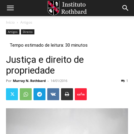
Início
Artigos
Artigos
Direito
Justiça e direito de
propriedade
Por
Murray N. Rothbard
-
14/01/2016
1