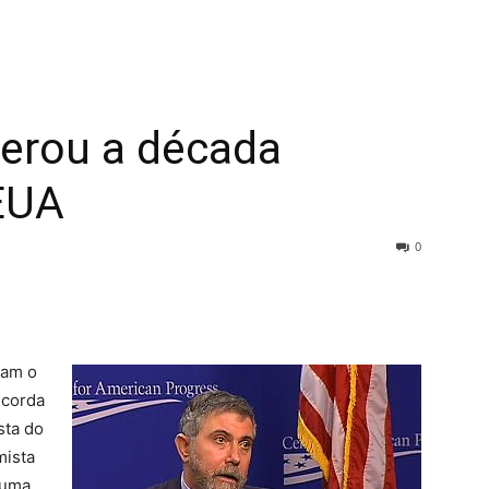
erou a década
 EUA
0
ram o
ncorda
sta do
ista
 uma