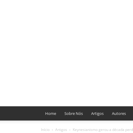
Home
Sobre Nós
Artigos
Autores
Início
Artigos
Keynesianismo gerou a década perd