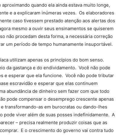
e aproximando quando ela ainda estava muito longe,
te e a explicaram inúmeras vezes. Os elaboradores
mente caso tivessem prestado atenção aos alertas dos
agora mesmo a ouvir seus ensinamentos se quiserem
aso não procedam desta forma, a necessária correção
urar um período de tempo humanamente insuportável.
íaca utilizam apenas os princípios do bom senso.
eio da gastança e do endividamento. Você não pode
e esperar que ela funcione. Você não pode tributar
uase escravidão e esperar que elas continuem
uma abundância de dinheiro sem fazer com que todo
 não pode compensar o desemprego crescente apenas
 e transformando-as em burocratas ou dando-lhes
 pode viver além de suas posses indefinidamente. A
arecer – precisa realmente produzir coisas que as
 comprar. E o crescimento do governo vai contra tudo