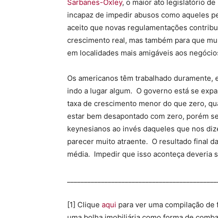
Sarbanes-Oxley
, o maior ato legislatório d
incapaz de impedir abusos como aqueles p
aceito que novas regulamentações contribu
crescimento real, mas também para que mui
em localidades mais amigáveis aos negócio
Os americanos têm trabalhado duramente, 
indo a lugar algum. O governo está se exp
taxa de crescimento menor do que zero, qu
estar bem desapontado com zero, porém se
keynesianos ao invés daqueles que nos diz
parecer muito atraente. O resultado final d
média. Impedir que isso aconteça deveria 
____________________________________________
[1] Clique
aqui
para ver uma compilação de f
uma bolha imobiliária como forma de combat