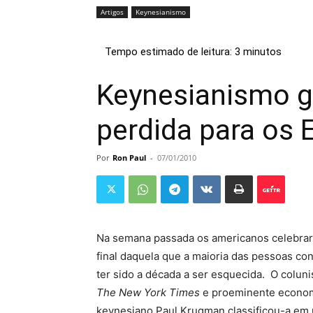
Artigos
Keynesianismo
Keynesianismo g
perdida para os
Por
Ron Paul
-
07/01/2010
Na semana passada os americanos celebra
final daquela que a maioria das pessoas co
ter sido a década a ser esquecida. O coluni
The New York Times
e proeminente econom
keynesiano Paul Krugman classificou-a em