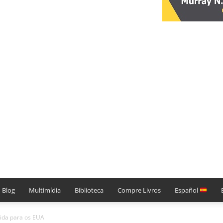
Blog
Multimídia
Biblioteca
Compre Livros
Español
ida para os EUA