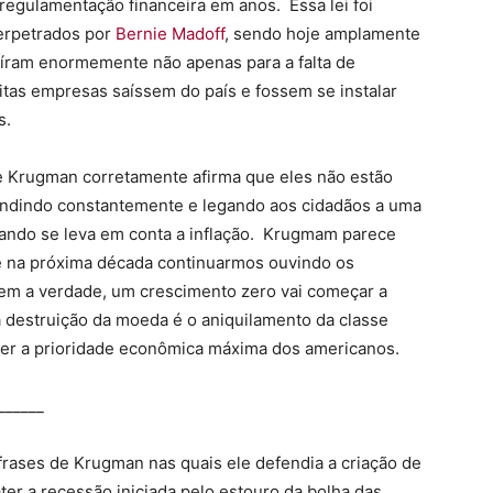
e regulamentação financeira em anos. Essa lei foi
erpetrados por
Bernie Madoff
, sendo hoje amplamente
íram enormemente não apenas para a falta de
tas empresas saíssem do país e fossem se instalar
s.
e Krugman corretamente afirma que eles não estão
andindo constantemente e legando aos cidadãos a uma
ando se leva em conta a inflação. Krugmam parece
 na próxima década continuarmos ouvindo os
em a verdade, um crescimento zero vai começar a
a destruição da moeda é o aniquilamento da classe
ser a prioridade econômica máxima dos americanos.
______
rases de Krugman nas quais ele defendia a criação de
er a recessão iniciada pelo estouro da bolha das