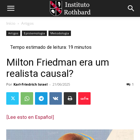
Início
Artigos
Artigos
Epistemologia
Metodologia
Milton Friedman era um
realista causal?
Por
Karl-Friedrich Israel
-
21/06/2025
1
[Lee esto en Español]