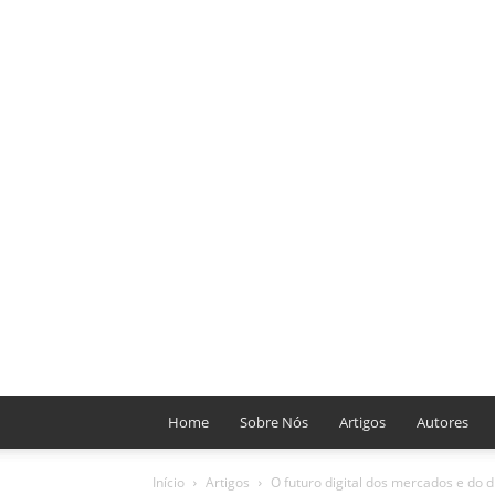
Home
Sobre Nós
Artigos
Autores
Início
Artigos
O futuro digital dos mercados e do d