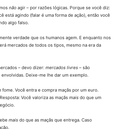
emos
não
agir – por razões lógicas. Porque se você diz:
cê está agindo (falar é uma forma de ação), então você
ndo algo falso.
amente verdade que os humanos agem. E enquanto nos
rá mercados de todos os tipos, mesmo na era da
mercados – devo dizer:
mercados livres
– são
 envolvidas. Deixe-me lhe dar um exemplo.
om fome. Você entra e compra maçãs por um euro.
 Resposta: Você valoriza as maçãs
mais
do que um
negócio.
ecebe
mais
do que as maçãs que entrega. Caso
ação.