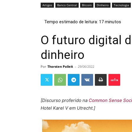
Artigos
Banco Central
Bitcoin
Dinheiro
Tecnologia
O futuro digital
dinheiro
Por
Thorsten Polleit
-
29/06/2022
[Discurso proferido na
Common Sense Socie
Hotel Karel V em Utrecht.]