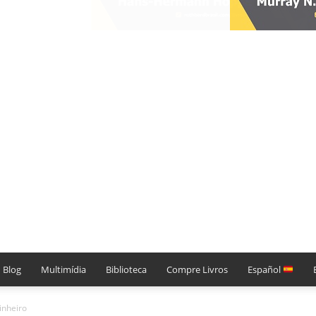
Blog
Multimídia
Biblioteca
Compre Livros
Español
inheiro