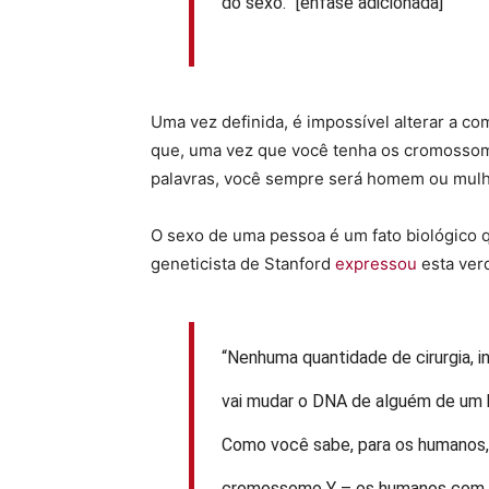
do sexo.” [ênfase adicionada]
Uma vez definida, é impossível alterar a c
que, uma vez que você tenha os cromossomo
palavras, você sempre será homem ou mulh
O sexo de uma pessoa é um fato biológico 
geneticista de Stanford
expressou
esta ver
“Nenhuma quantidade de cirurgia, i
vai mudar o DNA de alguém de um 
Como você sabe, para os humanos,
cromossomo Y – os humanos com 