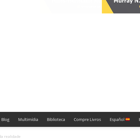
Blog
Multimídia
Biblioteca
Compre Livros
Español
da realidade