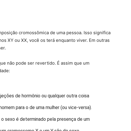
omposição cromossômica de uma pessoa. Isso significa
s XY ou XX, você os terá enquanto viver. Em outras
er.
que não pode ser revertido. É assim que um
dade:
njeções de hormônio ou qualquer outra coisa
homem para o de uma mulher (ou vice-versa).
 o sexo é determinado pela presença de um
um cromossomo X e um Y são do sexo