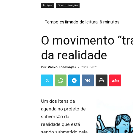
Artigos
Discriminação
O movimento “tr
da realidade
Por
Vasko Kohlmayer
-
28/03/2021
Um dos itens da
agenda no projeto de
subversão da
realidade que está
sendo submetido pela