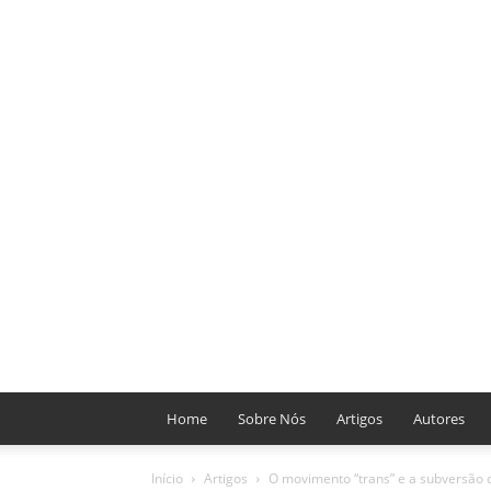
Home
Sobre Nós
Artigos
Autores
Início
Artigos
O movimento “trans” e a subversão 