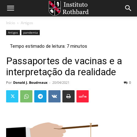
Início
Artigos
Artigos
pandemia
Passaportes de vacinas e a
interpretação da realidade
Por
Donald J. Boudreaux
-
20/04/2021
0