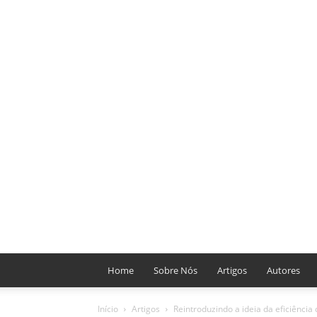
Home
Sobre Nós
Artigos
Autores
Início
Artigos
Reintroduzindo a ideia da eficiênci