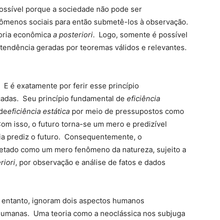
possível porque a sociedade não pode ser
nômenos sociais para então submetê-los à observação.
eoria econômica
a posteriori
. Logo, somente é possível
e tendência geradas por teoremas válidos e relevantes.
. E é exatamente por ferir esse princípio
cadas. Seu princípio fundamental de
eficiência
 de
eficiência estática
por meio de pressupostos como
om isso, o futuro torna-se um mero e predizível
ória prediz o futuro. Consequentemente, o
tado como um mero fenômeno da natureza, sujeito a
riori
,
por observação e análise de fatos e dados
o entanto, ignoram dois aspectos humanos
s humanas. Uma teoria como a neoclássica nos subjuga