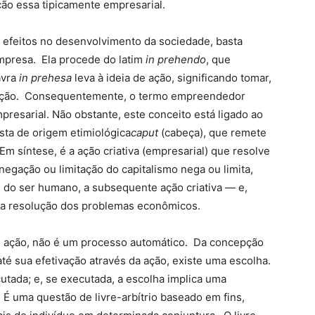
ão essa tipicamente empresarial.
s efeitos no desenvolvimento da sociedade, basta
empresa. Ela procede do latim
in prehendo
,
que
avra
in prehesa
leva à ideia de ação, significando tomar,
 ação. Consequentemente, o termo empreendedor
resarial. Não obstante, este conceito está ligado ao
esta de origem etimiológica
caput
(cabeça), que remete
Em síntese, é a ação criativa (empresarial) que resolve
gação ou limitação do capitalismo nega ou limita,
 do ser humano, a subsequente ação criativa — e,
a resolução dos problemas econômicos.
e ação, não é um processo automático. Da concepção
té sua efetivação através da ação, existe uma escolha.
utada; e, se executada, a escolha implica uma
 É uma questão de livre-arbítrio baseado em fins,