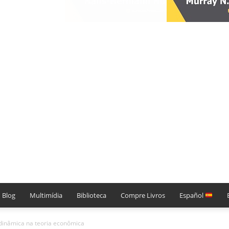
Blog
Multimídia
Biblioteca
Compre Livros
Español
a dinâmica na teoria econômica