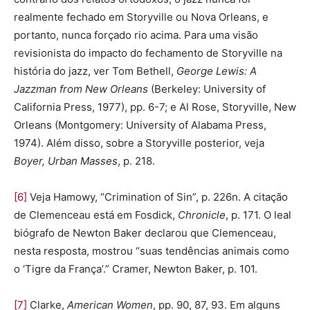
realmente fechado em Storyville ou Nova Orleans, e
portanto, nunca forçado rio acima. Para uma visão
revisionista do impacto do fechamento de Storyville na
história do jazz, ver Tom Bethell,
George Lewis: A
Jazzman from New Orleans
(Berkeley: University of
California Press, 1977), pp. 6-7; e Al Rose, Storyville, New
Orleans (Montgomery: University of Alabama Press,
1974). Além disso, sobre a Storyville posterior, veja
Boyer, Urban Masses
, p. 218.
[6]
Veja Hamowy, “Crimination of Sin”, p. 226n. A citação
de Clemenceau está em Fosdick,
Chronicle
, p. 171. O leal
biógrafo de Newton Baker declarou que Clemenceau,
nesta resposta, mostrou “suas tendências animais como
o ‘Tigre da França’.” Cramer, Newton Baker, p. 101.
[7]
Clarke,
American Women
, pp. 90, 87, 93. Em alguns