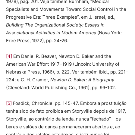
1978), pág. 201. Veja também Burnham, “Medical
Specialists and Movements Toward Social Control in the
Progressive Era: Three Examples”, em J. Israel, ed.,
Building The Organizational Society: Essays in
Associational Activities in Modem America
(Nova York:
Free Press, 1972), pp. 24-26.
[4]
Em Daniel R. Beaver, Newton D. Baker and the
American War Effort 1917–1919 (Lincoln: University of
Nebraska Press, 1966), p. 222. Ver também ibid., pp. 221–
224; e C. H. Cramer,
Newton D. Baker: A Biography
(Cleveland: World Publishing Co., 1961), pp. 99-102.
[5]
Fosdick, Chronicle, pp. 145-47. Embora a prostituição
tenha sido de fato proibida em Storyville depois de 1917,
Storyville, ao contrário da lenda, nunca “fechado” – os
bares e salões de dança permaneceram abertos e, ao
contrário dos relatos ortodoxos, o jazz nunca foi