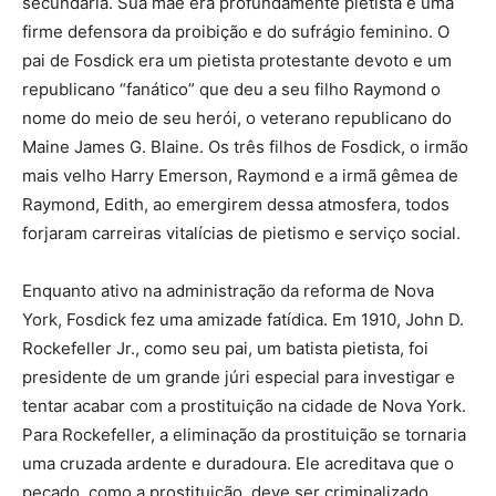
secundária. Sua mãe era profundamente pietista e uma
firme defensora da proibição e do sufrágio feminino. O
pai de Fosdick era um pietista protestante devoto e um
republicano “fanático” que deu a seu filho Raymond o
nome do meio de seu herói, o veterano republicano do
Maine James G. Blaine. Os três filhos de Fosdick, o irmão
mais velho Harry Emerson, Raymond e a irmã gêmea de
Raymond, Edith, ao emergirem dessa atmosfera, todos
forjaram carreiras vitalícias de pietismo e serviço social.
Enquanto ativo na administração da reforma de Nova
York, Fosdick fez uma amizade fatídica. Em 1910, John D.
Rockefeller Jr., como seu pai, um batista pietista, foi
presidente de um grande júri especial para investigar e
tentar acabar com a prostituição na cidade de Nova York.
Para Rockefeller, a eliminação da prostituição se tornaria
uma cruzada ardente e duradoura. Ele acreditava que o
pecado, como a prostituição, deve ser criminalizado,