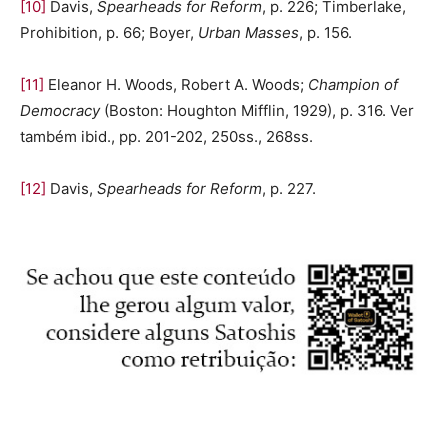
[10]
Davis,
Spearheads for Reform
, p. 226; Timberlake,
Prohibition, p. 66; Boyer,
Urban Masses
, p. 156.
[11]
Eleanor H. Woods, Robert A. Woods;
Champion of
Democracy
(Boston: Houghton Mifflin, 1929), p. 316. Ver
também ibid., pp. 201-202, 250ss., 268ss.
[12]
Davis,
Spearheads for Reform
, p. 227.