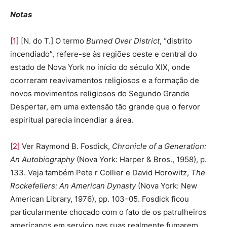
Notas
[1]
[N. do T.] O termo
Burned Over District
, “distrito
incendiado”, refere-se às regiões oeste e central do
estado de Nova York no início do século XIX, onde
ocorreram reavivamentos religiosos e a formação de
novos movimentos religiosos do Segundo Grande
Despertar, em uma extensão tão grande que o fervor
espiritual parecia incendiar a área.
[2]
Ver Raymond B. Fosdick,
Chronicle of a Generation:
An Autobiography
(Nova York: Harper & Bros., 1958), p.
133. Veja também Pete r Collier e David Horowitz,
The
Rockefellers: An American Dynasty
(Nova York: New
American Library, 1976), pp. 103–05. Fosdick ficou
particularmente chocado com o fato de os patrulheiros
americanos em serviço nas ruas realmente fumarem