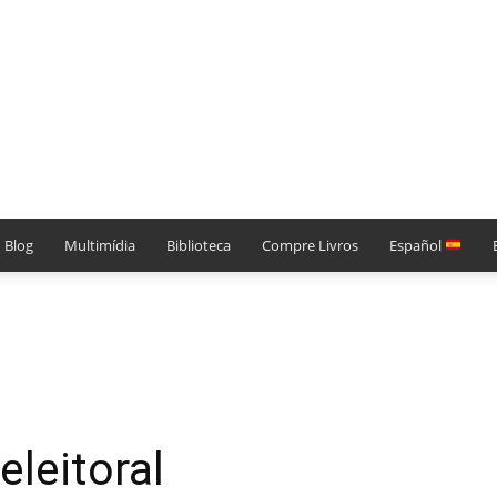
Blog
Multimídia
Biblioteca
Compre Livros
Español
eleitoral