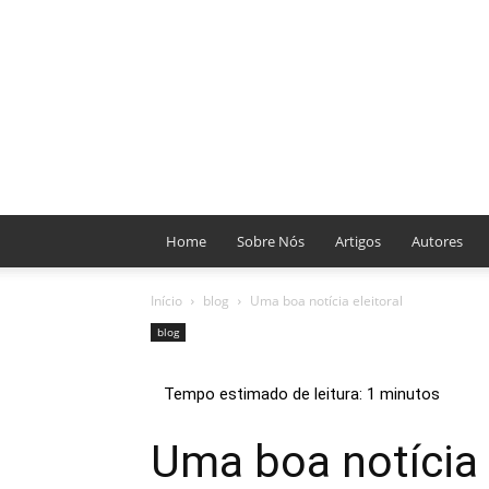
Home
Sobre Nós
Artigos
Autores
Início
blog
Uma boa notícia eleitoral
blog
Uma boa notícia 