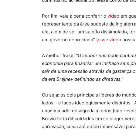
continuarão acreditando nesse conto de fa
Por fim, vale à pena conferir
o vídeo
em que
representante da área sudeste da Inglater
ele, além de ser um sujeito dissimulado, t
um governo depreciado” (
esse vídeo
possui
A melhor frase:
“O senhor não pode continu
economia para financiar um inchaço sem p
sair de uma recessão através da gastança 
da era Brejnev definindo as diretivas.”
Ou seja: os dois principais líderes do mun
lados – e lados ideologicamente distintos. 
unanimidade: desagrada a todos (fato revel
Brown teria dificuldades em se eleger ver
aprovação, coisa até então impensável para