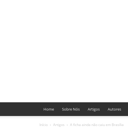
Home
Sobre Nós
Artigos
Autores
Início
Artigos
A ficha ainda não caiu em Brasília