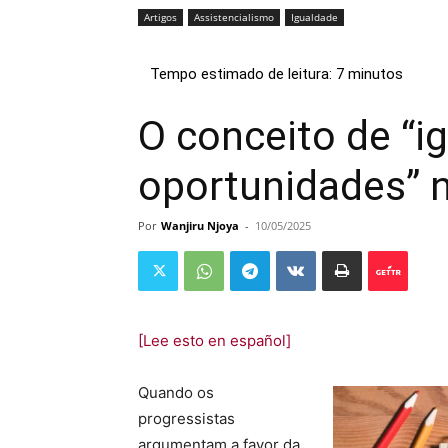
Artigos
Assistencialismo
Igualdade
O conceito de “i
oportunidades” n
Por
Wanjiru Njoya
-
10/05/2025
[Lee esto en español]
Quando os
progressistas
argumentam a favor da