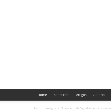
Home
Sobre Nós
Artigos
Autores
Início
Artigos
O conceito de “igualdade de oportun