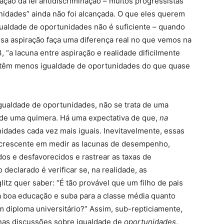
ação da lei antidiscriminação – muitos progressistas
nidades” ainda não foi alcançada. O que eles querem
igualdade de oportunidades não é suficiente – quando
sa aspiração faça uma diferença real no que vemos na
 “a lacuna entre aspiração e realidade dificilmente
s têm menos igualdade de oportunidades do que quase
gualdade de oportunidades, não se trata de uma
 de uma quimera. Há uma expectativa de que,
na
idades cada vez mais iguais. Inevitavelmente, essas
crescente em medir as lacunas de desempenho,
os e desfavorecidos e rastrear as taxas de
 declarado é verificar se, na realidade, as
itz quer saber: “É tão provável que um filho de pais
boa educação e suba para a classe média quanto
 diploma universitário?” Assim, sub-repticiamente,
nas discussões sobre igualdade de
oportunidades
.