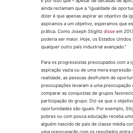
É por isso que – apesar de décadas de aplic
ainda reclamam que a “igualdade de oportu
dizer é que apenas aspirar ao objetivo da 
aspiramos a um objetivo, esperamos que es
prática. Como Joseph Stiglitz
disse
em 2013,
poderia ser maior. Hoje, os Estados Unido
qualquer outro país industrial avançado.”
Para os progressistas preocupados com a i
aspiração vazia ou de uma mera expressão
realidade
, as pessoas desfrutem de oportun
preocupações levaram a uma preocupação 
comparar as conquistas de grupos favorecid
participação do grupo. Diz-se que o objetivo
oportunidades são iguais. Por exemplo, Stigl
pobres ou com pouca educação receba uma 
alguém nascido de pais de classe média com
uma preocupação com os
resultados
entra 