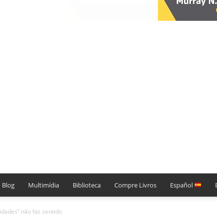
Blog
Multimídia
Biblioteca
Compre Livros
Español
idades” não faz sentido