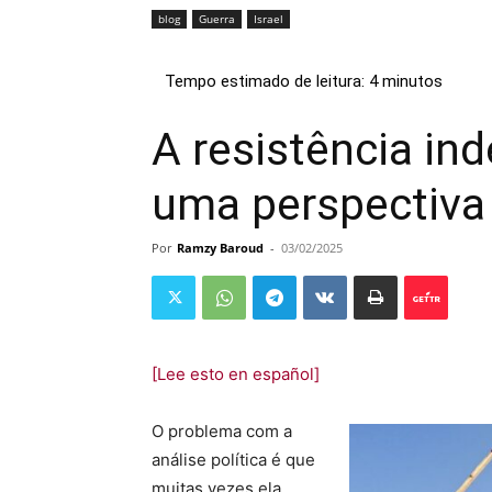
blog
Guerra
Israel
A resistência ind
uma perspectiva 
Por
Ramzy Baroud
-
03/02/2025
[Lee esto en español]
O problema com a
análise política é que
muitas vezes ela