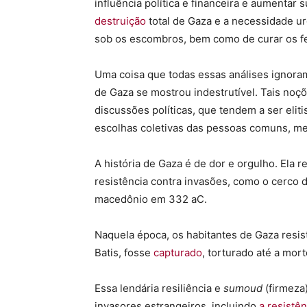
influência política e financeira e aumentar 
destruição
total de Gaza e a necessidade u
sob os escombros, bem como de curar os f
Uma coisa que todas essas análises ignora
de Gaza se mostrou indestrutível. Tais noç
discussões políticas, que tendem a ser elitis
escolhas coletivas das pessoas comuns, me
A história de Gaza é de dor e orgulho. Ela r
resistência contra invasões, como o cerco 
macedônio em 332 aC.
Naquela época, os habitantes de Gaza resis
Batis, fosse
capturado
, torturado até a mor
Essa lendária resiliência e
sumoud
(firmeza
invasores estrangeiros, incluindo
a resistê