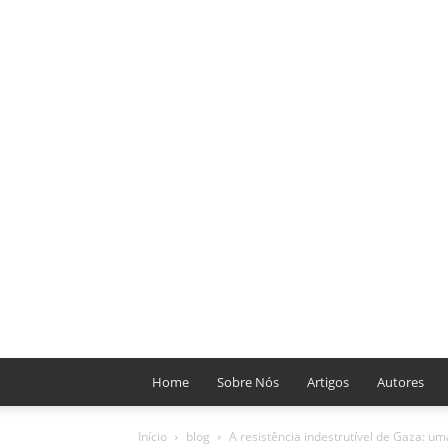
Home
Sobre Nós
Artigos
Autores
Início
blog
A resistência indestrutível de Gaza: um