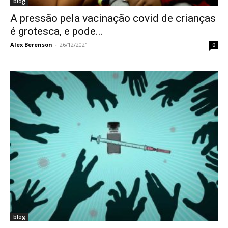
blog
A pressão pela vacinação covid de crianças
é grotesca, e pode...
Alex Berenson
-
26/12/2021
0
blog