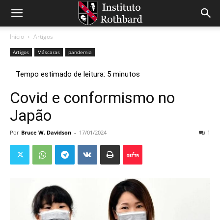
Início
Artigos
Artigos
Máscaras
pandemia
Covid e conformismo no
Japão
Por
Bruce W. Davidson
-
17/01/2024
1