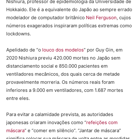
Nishiura, professor de epidemiologia da Universidade de
Hokkaido. Ele é a equivalente do Japão ao sempre errado
modelador de computador britânico
Neil Ferguson
, cujos
números exagerados inspiraram políticas extremas como
lockdowns.
Apelidado de “o
louco dos modelos
” por Guy Gin, em
2020 Nishiura previu 420.000 mortes no Japão sem
distanciamento social e 850.000 pacientes em
ventiladores mecânicos, dos quais cerca de metade
provavelmente morreria. Os números reais foram
inferiores a 9.000 em ventiladores, com 1.687 mortes
entre eles.
Para evitar a calamidade prevista, as autoridades
japonesas criaram inovações como “
refeições com
máscara
” e “comer em silêncio”. “Jantar de máscara”
significa colocar sua máscara de volta entre as mordidas