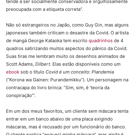
tende a ser socialmente conservadora e orgulhosamente
preocupada com a etiqueta correta”.
Não só estrangeiros no Japão, como Guy Gin, mas alguns
japoneses também criticam o desastre da Covid. O artista
de mangá George Kataoka tem escrito
quadrinhos
de 4
quadros satirizando muitos aspectos do pânico da Covid.
Suas tiras me lembram muito os desenhos animados de
Scott Adams,
Dilbert
. Elas estão disponíveis como um
ebook
sob o título
Covid é um conceito: Plandemia
(“Korona wa Gainen: Purandemikku”). Um personagem na
contracapa do livro brinca: “Sim, sim, é ‘teoria da
conspiração'”.
Em um dos meus favoritos, um cliente sem máscara tenta
entrar em um banco abaixo de uma placa exigindo
máscaras, mas é recusado por um funcionário do banco.
O cliente explica “esqueci minha máscara”, mas ainda é