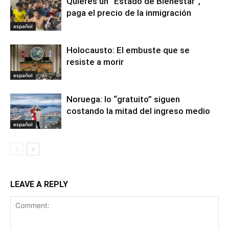
Quieres un “Estado de Bienestar”,
paga el precio de la inmigración
español
Holocausto: El embuste que se
resiste a morir
español
Noruega: lo “gratuito” siguen
costando la mitad del ingreso medio
español
LEAVE A REPLY