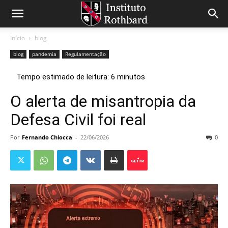
Início
blog
blog
pandemia
Regulamentação
O alerta de misantropia da
Defesa Civil foi real
Por
Fernando Chiocca
-
22/06/2026
0