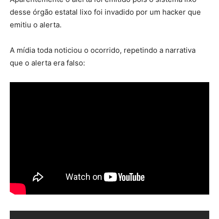
desse órgão estatal lixo foi invadido por um hacker que
emitiu o alerta.
A mídia toda noticiou o ocorrido, repetindo a narrativa
que o alerta era falso: