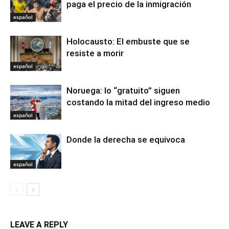
paga el precio de la inmigración
español
Holocausto: El embuste que se
resiste a morir
español
Noruega: lo “gratuito” siguen
costando la mitad del ingreso medio
español
Donde la derecha se equivoca
español
LEAVE A REPLY