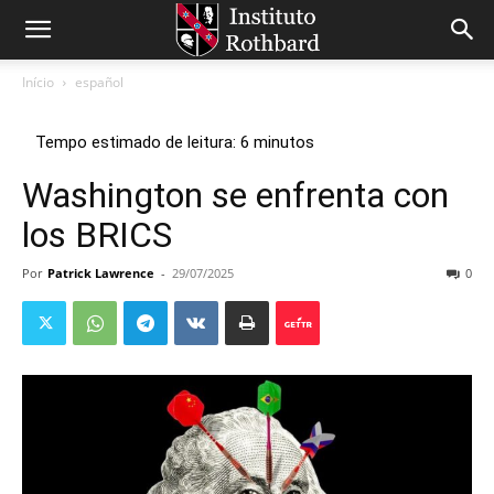
Início
español
Washington se enfrenta con
los BRICS
Por
Patrick Lawrence
-
29/07/2025
0