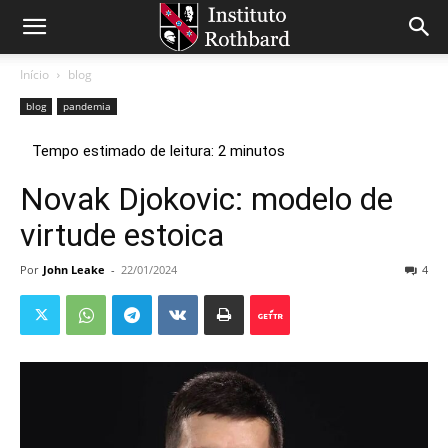
Início
blog
blog
pandemia
Novak Djokovic: modelo de
virtude estoica
Por
John Leake
-
22/01/2024
4