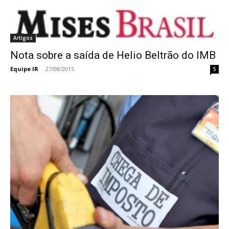
Artigos
Nota sobre a saída de Helio Beltrão do IMB
Equipe IR
-
27/08/2015
5